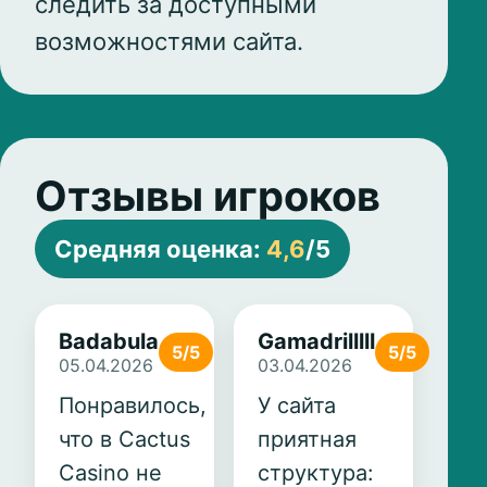
следить за доступными
возможностями сайта.
Отзывы игроков
Средняя оценка:
4,6
/5
Badabula
Gamadrilllll
5/5
5/5
05.04.2026
03.04.2026
Понравилось,
У сайта
что в Cactus
приятная
Casino не
структура: