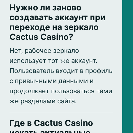
Нужно ли заново
создавать аккаунт при
переходе на зеркало
Cactus Casino?
Нет, рабочее зеркало
использует тот же аккаунт.
Пользователь входит в профиль
с привычными данными и
продолжает пользоваться теми
же разделами сайта.
Где в Cactus Casino
искать актуальные