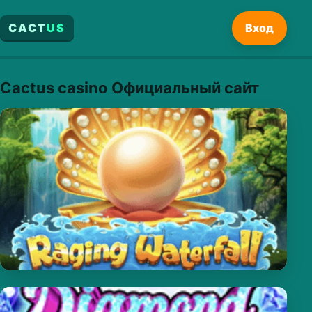
CACT
US
Вход
Cactus casino Официальный сайт