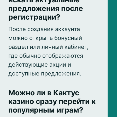
предложения после
регистрации?
После создания аккаунта
можно открыть бонусный
раздел или личный кабинет,
где обычно отображаются
действующие акции и
доступные предложения.
Можно ли в Кактус
казино сразу перейти к
популярным играм?